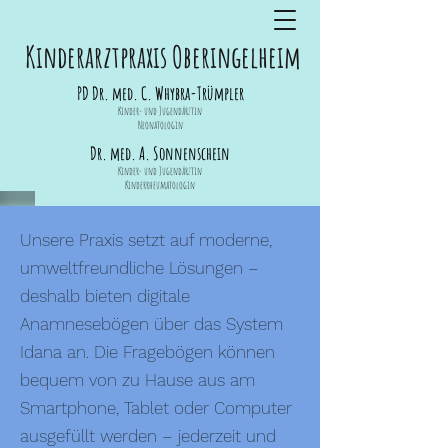
Kinderarztpraxis Oberingelheim
PD Dr. med. C. Whybra-Trümpler
Kinder- und Jugendärztin
Neonatologin
Dr. med. A. Sonnenschein
Kinder- und Jugendärztin
Kinderrheumatologin
Unsere Praxis setzt auf moderne,
umweltfreundliche Lösungen –
deshalb bieten digitale
Anamnesebögen über das System
Idana an. Die Fragebögen können
bequem von zu Hause aus am
Smartphone, Tablet oder Computer
ausgefüllt werden – jederzeit und