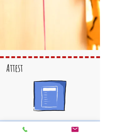
Attest
zurüc