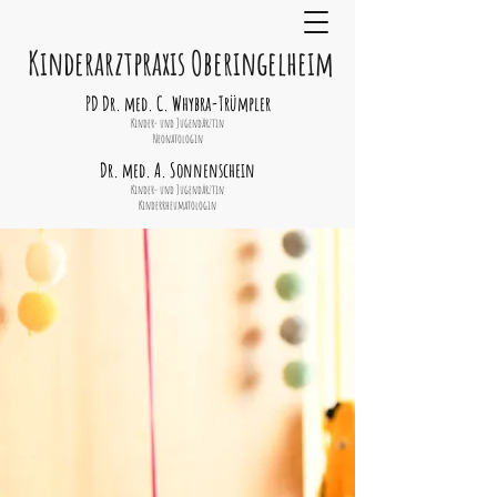
Kinderarztpraxis Oberingelheim
PD Dr. med. C. Whybra-Trümpler
Kinder- und Jugendärztin
Neonatologin
Dr. med. A. Sonnenschein
Kinder- und Jugendärztin
Kinderrheumatologin